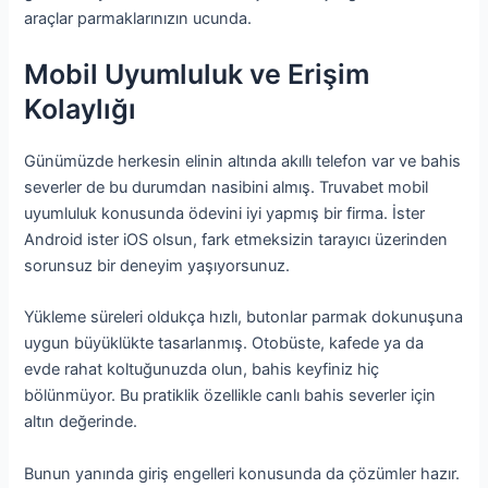
araçlar parmaklarınızın ucunda.
Mobil Uyumluluk ve Erişim
Kolaylığı
Günümüzde herkesin elinin altında akıllı telefon var ve bahis
severler de bu durumdan nasibini almış. Truvabet mobil
uyumluluk konusunda ödevini iyi yapmış bir firma. İster
Android ister iOS olsun, fark etmeksizin tarayıcı üzerinden
sorunsuz bir deneyim yaşıyorsunuz.
Yükleme süreleri oldukça hızlı, butonlar parmak dokunuşuna
uygun büyüklükte tasarlanmış. Otobüste, kafede ya da
evde rahat koltuğunuzda olun, bahis keyfiniz hiç
bölünmüyor. Bu pratiklik özellikle canlı bahis severler için
altın değerinde.
Bunun yanında giriş engelleri konusunda da çözümler hazır.