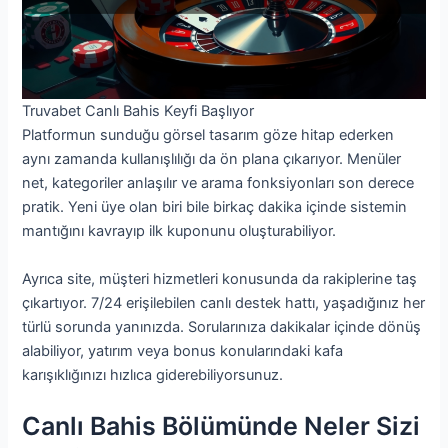
Truvabet Canlı Bahis Keyfi Başlıyor
Platformun sunduğu görsel tasarım göze hitap ederken
aynı zamanda kullanışlılığı da ön plana çıkarıyor. Menüler
net, kategoriler anlaşılır ve arama fonksiyonları son derece
pratik. Yeni üye olan biri bile birkaç dakika içinde sistemin
mantığını kavrayıp ilk kuponunu oluşturabiliyor.
Ayrıca site, müşteri hizmetleri konusunda da rakiplerine taş
çıkartıyor. 7/24 erişilebilen canlı destek hattı, yaşadığınız her
türlü sorunda yanınızda. Sorularınıza dakikalar içinde dönüş
alabiliyor, yatırım veya bonus konularındaki kafa
karışıklığınızı hızlıca giderebiliyorsunuz.
Canlı Bahis Bölümünde Neler Sizi