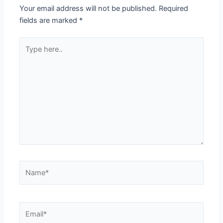
Your email address will not be published.
Required
fields are marked
*
Type
here..
Name*
Email*