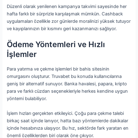
Düzenli olarak yenilenen kampanya takvimi sayesinde her
hafta farklı bir sürprizle karşılaşmak mümkün. Cashback
uygulamaları özellikle zor günlerde moralinizi yüksek tutuyor
ve kayıplarınızın bir kısmını geri kazanmanızı sağlıyor.
Ödeme Yöntemleri ve Hızlı
İşlemler
Para yatırma ve çekme işlemleri bir bahis sitesinin
omurgasını oluşturur. Truvabet bu konuda kullanıcılarına
geniş bir alternatif sunuyor. Banka havalesi, papara, kripto
para ve farklı cüzdan seçenekleriyle herkes kendine uygun
yöntemi bulabiliyor.
İşlem hızları gerçekten etkileyici. Çoğu para çekme talebi
birkaç saat içinde lanıyor, hatta bazı yöntemlerde dakikalar
içinde hesabınıza ulaşıyor. Bu hız, sektörde fark yaratan en
önemli özelliklerden biri olarak öne çıkıyor.