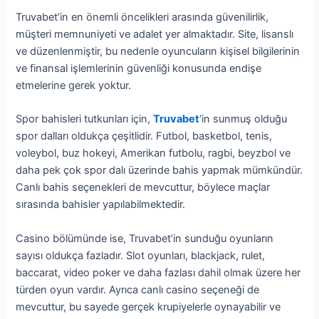
Truvabet’in en önemli öncelikleri arasında güvenilirlik,
müşteri memnuniyeti ve adalet yer almaktadır. Site, lisanslı
ve düzenlenmiştir, bu nedenle oyuncuların kişisel bilgilerinin
ve finansal işlemlerinin güvenliği konusunda endişe
etmelerine gerek yoktur.
Spor bahisleri tutkunları için,
Truvabet
‘in sunmuş olduğu
spor dalları oldukça çeşitlidir. Futbol, basketbol, tenis,
voleybol, buz hokeyi, Amerikan futbolu, ragbi, beyzbol ve
daha pek çok spor dalı üzerinde bahis yapmak mümkündür.
Canlı bahis seçenekleri de mevcuttur, böylece maçlar
sırasında bahisler yapılabilmektedir.
Casino bölümünde ise, Truvabet’in sunduğu oyunların
sayısı oldukça fazladır. Slot oyunları, blackjack, rulet,
baccarat, video poker ve daha fazlası dahil olmak üzere her
türden oyun vardır. Ayrıca canlı casino seçeneği de
mevcuttur, bu sayede gerçek krupiyelerle oynayabilir ve