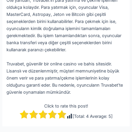
Öte yandan, Truvabet’in para yatırma ve çekme işlemleri
oldukça kolaydır. Para yatırmak için, oyuncular Visa,
MasterCard, Astropay, Jeton ve Bitcoin gibi çeşitli
seçeneklerden birini kullanabilirler. Para çekmek için ise,
oyuncuların kimlik doğrulama işlemini tamamlamaları
gerekmektedir. Bu işlem tamamlandıktan sonra, oyuncular
banka transferi veya diğer çeşitli seçeneklerden birini
kullanarak paranızı çekebilirler.
Truvabet, güvenilir bir online casino ve bahis sitesidir.
Lisanslı ve düzenlenmiştir, müşteri memnuniyetine büyük
önem verir ve para yatırma/çekme işlemlerinin kolay
olduğunu garanti eder. Bu nedenle, oyuncuların Truvabet’te
güvenle oynamaları mümkündür.
Click to rate this post!
[Total:
4
Average:
5
]