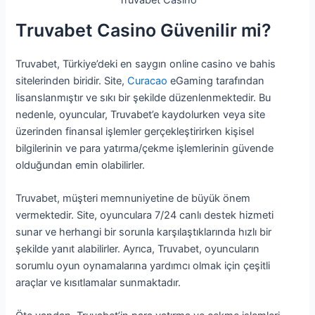
Truvabet Casino
Truvabet Casino Güvenilir mi?
Truvabet, Türkiye’deki en saygın online casino ve bahis
sitelerinden biridir. Site,
Curacao
eGaming tarafından
lisanslanmıştır ve sıkı bir şekilde düzenlenmektedir. Bu
nedenle, oyuncular, Truvabet’e kaydolurken veya site
üzerinden finansal işlemler gerçekleştirirken kişisel
bilgilerinin ve para yatırma/çekme işlemlerinin güvende
olduğundan emin olabilirler.
Truvabet, müşteri memnuniyetine de büyük önem
vermektedir. Site, oyunculara 7/24 canlı destek hizmeti
sunar ve herhangi bir sorunla karşılaştıklarında hızlı bir
şekilde yanıt alabilirler. Ayrıca, Truvabet, oyuncuların
sorumlu oyun oynamalarına yardımcı olmak için çeşitli
araçlar ve kısıtlamalar sunmaktadır.