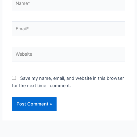
Email*
Website
Save my name, email, and website in this browser
for the next time I comment.