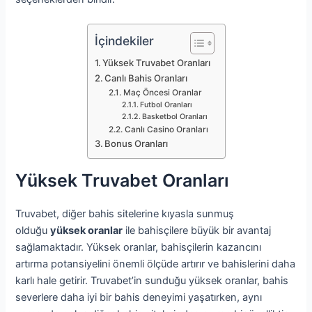
İçindekiler
Yüksek Truvabet Oranları
Canlı Bahis Oranları
Maç Öncesi Oranlar
Futbol Oranları
Basketbol Oranları
Canlı Casino Oranları
Bonus Oranları
Yüksek Truvabet Oranları
Truvabet, diğer bahis sitelerine kıyasla sunmuş
olduğu
yüksek oranlar
ile bahisçilere büyük bir avantaj
sağlamaktadır. Yüksek oranlar, bahisçilerin kazancını
artırma potansiyelini önemli ölçüde artırır ve bahislerini daha
karlı hale getirir. Truvabet’in sunduğu yüksek oranlar, bahis
severlere daha iyi bir bahis deneyimi yaşatırken, aynı