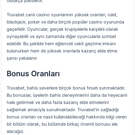
oldukça yüksektir.
Truvabet canlı casino oyunlarının yüksek oranları, rulet,
blackjack, poker ve daha birçok popüler casino oyununda
geçerlidir. Oyuncular, gerçek krupiyelerle karşılıklı olarak
oynayabilir ve aynı zamanda diğer oyuncularla sohbet
edebilir. Bu şekilde hem eğlenceli vakit geçirme imkanı
bulunurken hem de yüksek oranlarla kazanç elde etme
şansı yakalanır.
Bonus Oranları
Truvabet, bahis severlere birçok bonus fırsatı sunmaktadır.
Bu bonuslar, üyelerin bahis deneyimlerini daha da heyecanlı
hale getirmek ve daha fazla kazanç elde etmelerini
sağlamak amacıyla sunulmaktadır. Truvabet’in sağladığı
bonus oranları ve nasıl kullanılabileceği hakkında bilgi veren
bir bölüm olarak, bu bölümde birkaç önemli bonusu ele
alacağız.