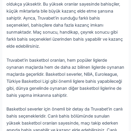
oldukça yüksektir. Bu yüksek oranlar sayesinde bahisçiler,
küçük miktarlarla bile büyük kazanç elde etme şansına
sahiptir. Ayrıca, Truvabet’in sunduğu farklı bahis
seçenekleri, bahisçilere daha fazla kazanç imkanı
sunmaktadır. Maç sonucu, handikap, çeyrek sonucu gibi
farklı bahis seçenekleri üzerinden bahis yapabilir ve kazanç
elde edebilirsiniz.
Truvabet’in basketbol oranları, hem popüler liglerde
oynanan maçlarda hem de daha az bilinen liglerde oynanan
maçlarda geçerlidir. Basketbol severler, NBA, Euroleague,
Türkiye Basketbol Ligi gibi önemli liglere bahis yapabileceği
gibi, dünya genelinde oynanan diğer basketbol liglerine de
bahis yapma imkanına sahiptir.
Basketbol severler için önemli bir detay da Truvabet’in canlı
bahis seçenekleridir. Canlı bahis bölümünde sunulan
yüksek basketbol oranları sayesinde, maçı takip ederken
anında bahis yapabilir ve kazanç elde edebilirsiniz. Canlı