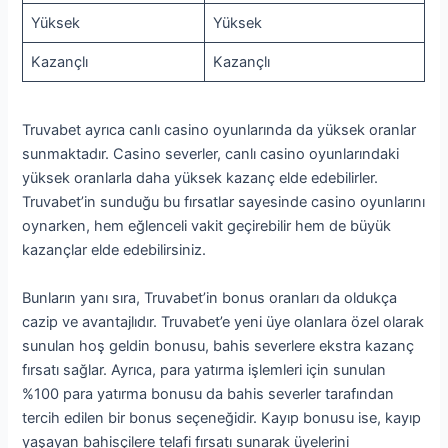
Yüksek
Yüksek
Kazançlı
Kazançlı
Truvabet ayrıca canlı casino oyunlarında da yüksek oranlar
sunmaktadır. Casino severler, canlı casino oyunlarındaki
yüksek oranlarla daha yüksek kazanç elde edebilirler.
Truvabet’in sunduğu bu fırsatlar sayesinde casino oyunlarını
oynarken, hem eğlenceli vakit geçirebilir hem de büyük
kazançlar elde edebilirsiniz.
Bunların yanı sıra, Truvabet’in bonus oranları da oldukça
cazip ve avantajlıdır. Truvabet’e yeni üye olanlara özel olarak
sunulan hoş geldin bonusu, bahis severlere ekstra kazanç
fırsatı sağlar. Ayrıca, para yatırma işlemleri için sunulan
%100 para yatırma bonusu da bahis severler tarafından
tercih edilen bir bonus seçeneğidir. Kayıp bonusu ise, kayıp
yaşayan bahisçilere telafi fırsatı sunarak üyelerini