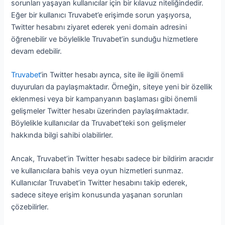
sorunları yaşayan kullanıcılar için bir kılavuz niteliğindedir.
Eğer bir kullanıcı Truvabet’e erişimde sorun yaşıyorsa,
Twitter hesabını ziyaret ederek yeni domain adresini
öğrenebilir ve böylelikle Truvabet’in sunduğu hizmetlere
devam edebilir.
Truvabet
‘in Twitter hesabı ayrıca, site ile ilgili önemli
duyuruları da paylaşmaktadır. Örneğin, siteye yeni bir özellik
eklenmesi veya bir kampanyanın başlaması gibi önemli
gelişmeler Twitter hesabı üzerinden paylaşılmaktadır.
Böylelikle kullanıcılar da Truvabet’teki son gelişmeler
hakkında bilgi sahibi olabilirler.
Ancak, Truvabet’in Twitter hesabı sadece bir bildirim aracıdır
ve kullanıcılara bahis veya oyun hizmetleri sunmaz.
Kullanıcılar Truvabet’in Twitter hesabını takip ederek,
sadece siteye erişim konusunda yaşanan sorunları
çözebilirler.