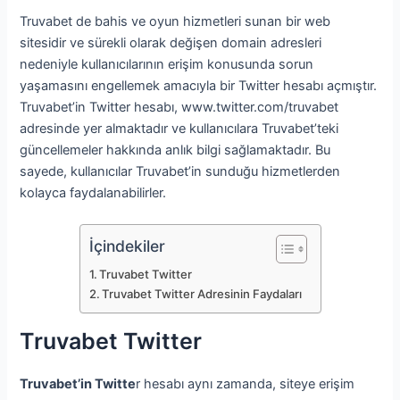
Truvabet de bahis ve oyun hizmetleri sunan bir web
sitesidir ve sürekli olarak değişen domain adresleri
nedeniyle kullanıcılarının erişim konusunda sorun
yaşamasını engellemek amacıyla bir Twitter hesabı açmıştır.
Truvabet’in Twitter hesabı, www.twitter.com/truvabet
adresinde yer almaktadır ve kullanıcılara Truvabet’teki
güncellemeler hakkında anlık bilgi sağlamaktadır. Bu
sayede, kullanıcılar Truvabet’in sunduğu hizmetlerden
kolayca faydalanabilirler.
İçindekiler
Truvabet Twitter
Truvabet Twitter Adresinin Faydaları
Truvabet Twitter
Truvabet’in Twitte
r hesabı aynı zamanda, siteye erişim