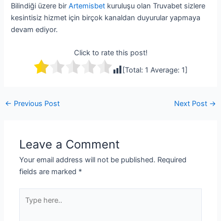
Bilindiği üzere bir
Artemisbet
kuruluşu olan Truvabet sizlere
kesintisiz hizmet için birçok kanaldan duyurular yapmaya
devam ediyor.
Click to rate this post!
[Total:
1
Average:
1
]
Post
←
Previous Post
Next Post
→
navigation
Leave a Comment
Your email address will not be published.
Required
fields are marked
*
Type
here..