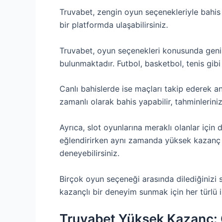
Truvabet, zengin oyun seçenekleriyle bahis s
bir platformda ulaşabilirsiniz.
Truvabet, oyun seçenekleri konusunda geniş 
bulunmaktadır. Futbol, basketbol, tenis gibi
Canlı bahislerde ise maçları takip ederek a
zamanlı olarak bahis yapabilir, tahminlerin
Ayrıca, slot oyunlarına meraklı olanlar için 
eğlendirirken aynı zamanda yüksek kazanç fır
deneyebilirsiniz.
Birçok oyun seçeneği arasında dilediğinizi se
kazançlı bir deneyim sunmak için her türlü 
Truvabet Yüksek Kazanç: 