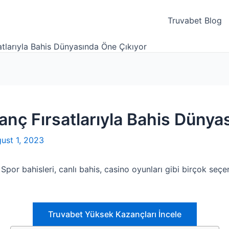
Truvabet Blog
tlarıyla Bahis Dünyasında Öne Çıkıyor
nç Fırsatlarıyla Bahis Dünya
ust 1, 2023
 Spor bahisleri, canlı bahis, casino oyunları gibi birçok seçe
Truvabet Yüksek Kazançları İncele