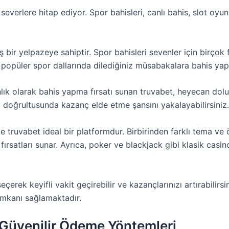
everlere hitap ediyor. Spor bahisleri, canlı bahis, slot oyun
bir yelpazeye sahiptir. Spor bahisleri sevenler için birçok
 popüler spor dallarında dilediğiniz müsabakalara bahis yapab
nlık olarak bahis yapma fırsatı sunan truvabet, heyecan dol
iz doğrultusunda kazanç elde etme şansını yakalayabilirsiniz.
de truvabet ideal bir platformdur. Birbirinden farklı tema ve 
satları sunar. Ayrıca, poker ve blackjack gibi klasik casino
çerek keyifli vakit geçirebilir ve kazançlarınızı artırabilirsi
imkanı sağlamaktadır.
Güvenilir Ödeme Yöntemleri