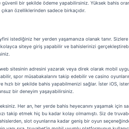
e güvenli bir şekilde ödeme yapabilirsiniz. Yüksek bahis ora
çıkan özelliklerinden sadece birkaçıdır.
fini istediğiniz her yerden yaşamanıza olanak tanır. Sizle
kolayca siteye giriş yapabilir ve bahislerinizi gerçekleştireb
iniz.
n web sitesinin adresini yazarak veya direk olarak mobil uyg
pabilir, spor müsabakalarını takip edebilir ve casino oyunların
 hızlı bir şekilde bahis yapabilmenizi sağlar. İster iOS, iste
nsuz bir deneyim yaşayabilirsiniz.
eksiniz. Her an, her yerde bahis heyecanını yaşamak için sad
nızı takip etmek hiç bu kadar kolay olmamıştı. Siz de truv
bahislerden, slot oyunlarına kadar geniş bir oyun seçeneğind
nin yanı sıra, truvabet’in mobil uyumlu platformunun kullan