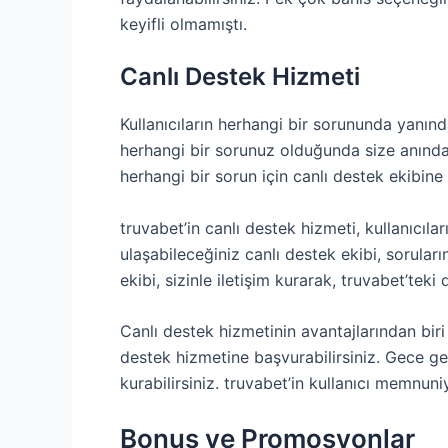
keyifli olmamıştı.
Canlı Destek Hizmeti
Kullanıcıların herhangi bir sorununda yanınd
herhangi bir sorunuz olduğunda size anında y
herhangi bir sorun için canlı destek ekibine 
truvabet’in canlı destek hizmeti, kullanıcıla
ulaşabileceğiniz canlı destek ekibi, sorular
ekibi, sizinle iletişim kurarak, truvabet’teki
Canlı destek hizmetinin avantajlarından biri
destek hizmetine başvurabilirsiniz. Gece geç
kurabilirsiniz. truvabet’in kullanıcı memnun
Bonus ve Promosyonlar