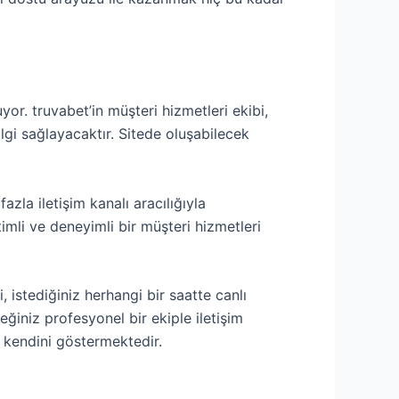
yor. truvabet’in müşteri hizmetleri ekibi,
lgi sağlayacaktır. Sitede oluşabilecek
azla iletişim kanalı aracılığıyla
timli ve deneyimli bir müşteri hizmetleri
 istediğiniz herhangi bir saatte canlı
eğiniz profesyonel bir ekiple iletişim
e kendini göstermektedir.