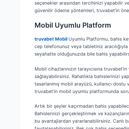
seçenekler arasından tercihinizi yapabilir v
güvenilir ödeme yöntemleri, truvabet’in öne 
Mobil Uyumlu Platform
truvabet Mobil
Uyumlu Platformu, bahis key
cep telefonunuz veya tabletiniz aracılığıyla 
seyahatte olduğunuzda bile bahis yapabilirs
Mobil cihazlarınızın tarayıcısına truvabet’i
sağlayabilirsiniz. Rahatlıkla bahislerinizi ya
tasarlanmış mobil arayüzü, kullanıcı dostu ve
truvabet’in mobil uyumlu platformunda soru
Artık bir şeyler kaçırmadan bahis yapabilec
Bahislerinizi gerçekleştirmek ve kazançları
bu avantajlardan yararlanabilirsiniz. Canlı 
faydalanabilirsiniz. Pek çok bahis seçeneği