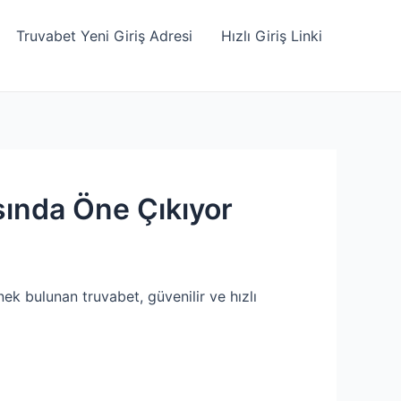
Truvabet Yeni Giriş Adresi
Hızlı Giriş Linki
sında Öne Çıkıyor
nek bulunan truvabet, güvenilir ve hızlı