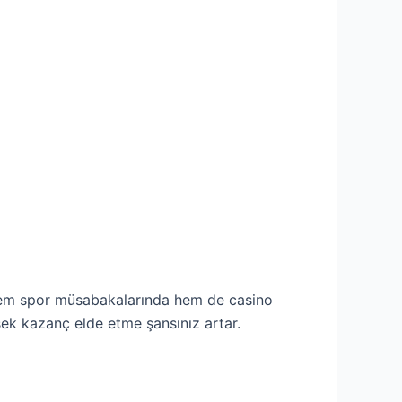
em spor müsabakalarında hem de casino
ek kazanç elde etme şansınız artar.